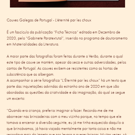
Couves Galegas de Portugal - L'éternité par les choux
É um fascículo da publicação “Ficha Técnica” editada em Dezembro de
2020, pelo “Gabinete Paratextutal”, inserido no programa de doutoramento
em Materialidades da Literatura.
A maior parte das fotografias foram feitas durante o Verão, durante o qual
este tipo de couve se mantém, apesar da seca e outras adversidades, pelos
cantos de Portugal. As couves exibem-se resistentes como as hortas de
subsistência que as albergam.
A acompanhar a série fotográfica “L’Éternité par les choux” há um texto que
parte das inquietações advindas do estranho ano de 2020 em que são
abordadas as questões da criatividade e da imaginação, do qual se segue
um excerto:
“Quando era criança, preferia imaginar a fazer. Recordo-me de me
aborrecer nas brincadeiras com o meu vizinho porque, no tempo que ele
tomava a encenar a diversão seguinte, eu já me tinha esquecido daquilo a
que brincávamos, já havia viajado mentalmente por tanta coisa e não me
recordava mais do ímpeto que nos levara a querer brincar. Muitas vezes, só,