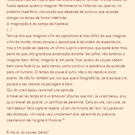
ficava apenas quieto a imaginar. Permanecia no limbo do «eu queria», no
pretérito imperfeito, uma acção que depende de outra ou que se pode
alongar no tempo de forma indefinida.
A imaginação é do campo da hipótese.
(...)
Tem-se dito que imaginar o fim do capitalismo é mais difícil do que imaginar
o fim do mundo, talvez porque o apocalipse é da ordem do espectáculo,
mas o fim pode ser apenas um último suspiro silencioso, que pode estar mais
perto do que uma grandiosa encenação distante. Se calhar, não estamos a
imaginar bem. Afinal, imaginar é, em parte, ficar quieto. As couves sabem
bem como fazê-lo ou, pelo menos, como construir a aparência da quietude
para um humano. O tempo da couve é outro, não o do rápido e voraz
evento. Se não for também por isto que quero fotografá-las, será porque sim,
porque o seu recorte na paisagem é belo.
Qui dit «c’est beau» reconnaît une aptitude
à traverser les temps et à un émouvoir d’autres que moi. Le «c’est beau»: plus
qu’un brevet de qualité, un certificat de pérennité. Cela ex-iste, con-siste, se
tient debout. Fera signe et repère. Là est «le miracle de l’art»: la supression
des distances. «Miracle» veut simplement dire: pérennité du précaire,
coextension de l’origine à l’histoire.*”
Ei-las aí, as couves, belas!”