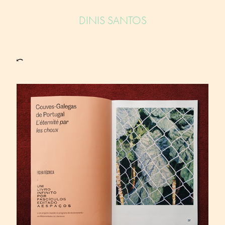
DINIS SANTOS
⤺