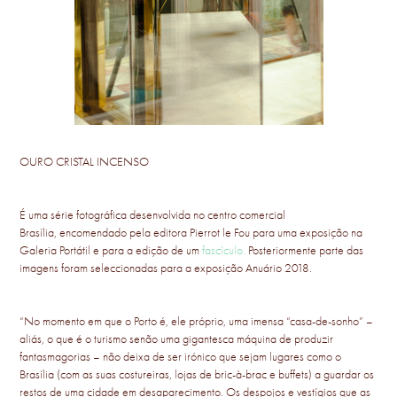
OURO CRISTAL INCENSO
É uma série fotográfica desenvolvida no centro comercial
Brasília, encomendado pela editora Pierrot le Fou para uma exposição na
Galeria Portátil e para a edição de um
fascículo
.
Posteriormente parte das
imagens foram seleccionadas para a exposição Anuário 2018.
“No momento em que o Porto é, ele próprio, uma imensa “casa-de-sonho” –
aliás, o que é o turismo senão uma gigantesca máquina de produzir
fantasmagorias – não deixa de ser irónico que sejam lugares como o
Brasília (com as suas costureiras, lojas de bric-à-brac e buffets) a guardar os
restos de uma cidade em desaparecimento. Os despojos e vestígios que as