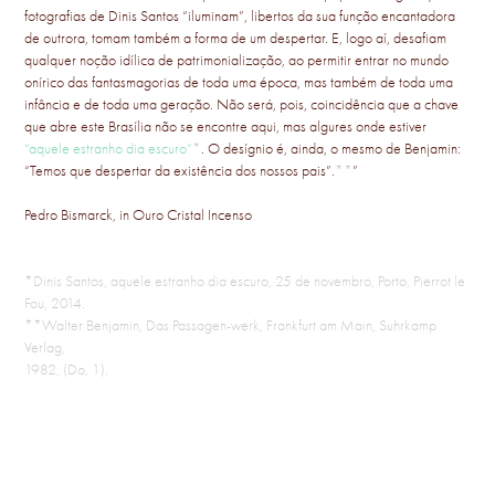
fotografias de Dinis Santos “iluminam”, libertos da sua função encantadora
de outrora, tomam também a forma de um despertar. E, logo aí, desafiam
qualquer noção idílica de patrimonialização, ao permitir entrar no mundo
onírico das fantasmagorias de toda uma época, mas também de toda uma
infância e de toda uma geração. Não será, pois, coincidência que a chave
que abre este Brasília não se encontre aqui, mas algures onde estiver
“aquele estranho dia escuro”
*
. O desígnio é, ainda, o mesmo de Benjamin:
“Temos que despertar da existência dos nossos pais”.
**
”
Pedro Bismarck, in Ouro Cristal Incenso
*Dinis Santos, aquele estranho dia escuro, 25 de novembro, Porto, Pierrot le
Fou, 2014.
**Walter Benjamin, Das Passagen-werk, Frankfurt am Main, Suhrkamp
Verlag,
1982, (Do, 1).